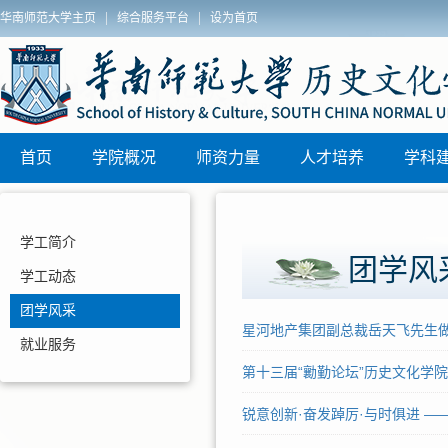
|
|
华南师范大学主页
综合服务平台
设为首页
历史文化学院
首页
学院概况
师资力量
人才培养
学科
学工简介
团学风
学工动态
团学风采
星河地产集团副总裁岳天飞先生做
就业服务
第十三届“勷勤论坛”历史文化学
锐意创新·奋发踔厉·与时俱进 