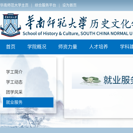
|
|
华南师范大学主页
综合服务平台
设为首页
院2025年秋季博士学位论文答辩安排
历史文化学院
区)联动教研
首页
学院概况
师资力量
人才培养
学科
学工简介
就业服
学工动态
团学风采
就业服务