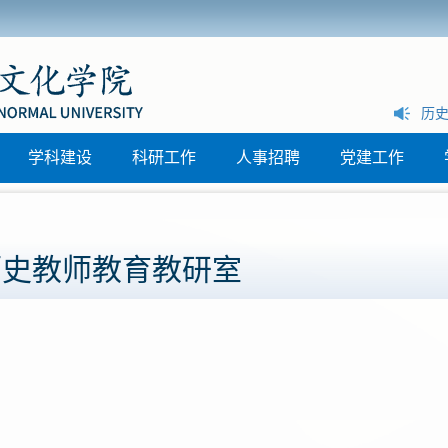
历史文化学院组织开展纵向帮扶普宁市“三所学校” 和县中(西部片
历史
区)联动教研活动
学科建设
科研工作
人事招聘
党建工作
历史教师教育教研室