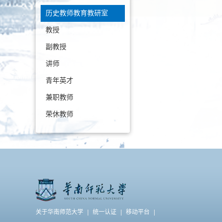
历史教师教育教研室
教授
副教授
讲师
青年英才
兼职教师
荣休教师
关于华南师范大学
|
统一认证
|
移动平台
|