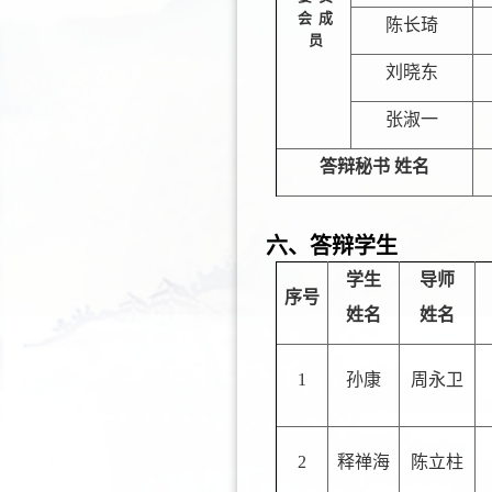
会
成
陈长琦
员
刘晓东
张淑一
答辩秘书
姓名
六、答辩学生
学生
导师
序号
姓名
姓名
1
孙康
周永卫
2
释禅海
陈立柱