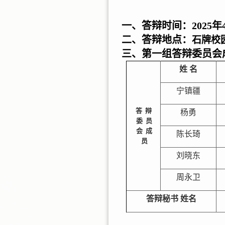
一、答辩时间：
2025
年
二、
答辩地点：
石牌校
三、第一组
答辩委员会
姓
名
宁镇疆
答
辩
杨勇
委
员
会
成
陈长琦
员
刘晓东
周永卫
答辩秘书
姓名