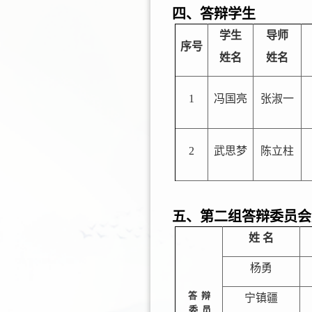
四、答辩学生
学生
导师
序号
姓名
姓名
1
冯国亮
张淑一
2
武思梦
陈立柱
五、第二组答辩委员会
姓
名
杨勇
答
辩
宁镇疆
委
员