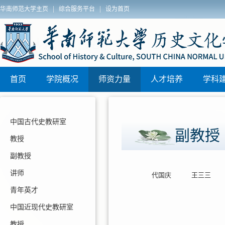
|
|
华南师范大学主页
综合服务平台
设为首页
院2025年秋季博士学位论文答辩安排
历史文化学院
区)联动教研
首页
学院概况
师资力量
人才培养
学科
中国古代史教研室
副教授
教授
副教授
讲师
代国庆
王三三
青年英才
中国近现代史教研室
教授