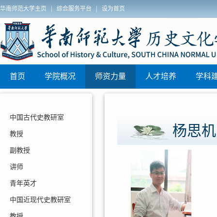
|
|
华南师范大学主页
综合服务平台
设为首页
历史文化学院组织开展纵向帮扶普宁市“三所学校” 和县中(西部片
历
区)联动教研活动
首页
学院概况
师资力量
人才培养
学科
中国古代史教研室
杨思机
教授
副教授
讲师
青年英才
中国近现代史教研室
教授